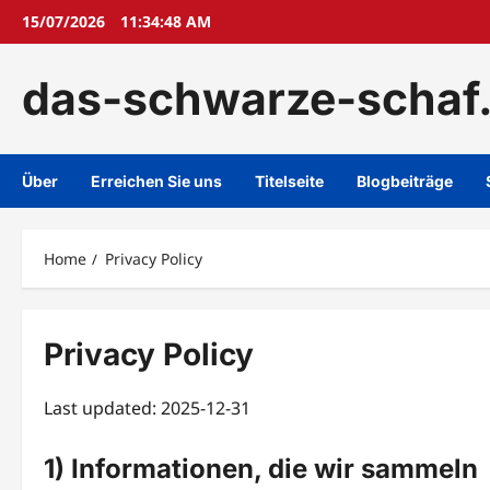
Skip
15/07/2026
11:34:49 AM
to
content
das-schwarze-schaf
Über
Erreichen Sie uns
Titelseite
Blogbeiträge
Home
Privacy Policy
Privacy Policy
Last updated: 2025-12-31
1) Informationen, die wir sammeln