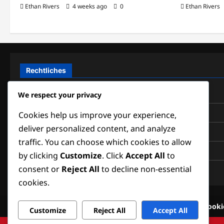
Ethan Rivers
4 weeks ago
0
Ethan Rivers
Rechtliches
Erreichen Sie uns
We respect your privacy
Cookie-Einstellungen
Cookies help us improve your experience,
deliver personalized content, and analyze
Datenschutzbestimmungen
traffic. You can choose which cookies to allow
Allgemeine Geschäftsbedingungen
by clicking
Customize
. Click
Accept All
to
consent or
Reject All
to decline non-essential
Über
cookies.
Erreichen Sie uns
Cooki
Customize
Reject All
Accept All