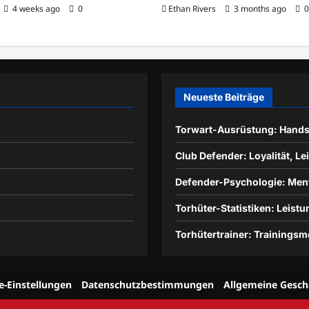
4 weeks ago
0
Ethan Rivers
3 months ago
0
Neueste Beiträge
Torwart-Ausrüstung: Hands
Club Defender: Loyalität, Le
Defender-Psychologie: Ment
Torhüter-Statistiken: Leist
Torhütertrainer: Trainings
e-Einstellungen
Datenschutzbestimmungen
Allgemeine Gesch