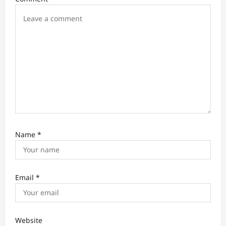
o
n
Name
*
Email
*
Website