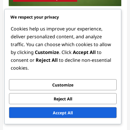
Defender-Psychologie: Mentale Stärke,
We respect your privacy
Fokus, Druck
Cookies help us improve your experience,
Ethan Rivers
3 months ago
0
deliver personalized content, and analyze
traffic. You can choose which cookies to allow
by clicking
Customize
. Click
Accept All
to
consent or
Reject All
to decline non-essential
cookies.
Customize
Mittelfeld- und Stürmerpositionen
Reject All
Professioneller Mittelfeldspieler: Erfahrung,
Accept All
Taktik, Widerstandsfähigkeit
Ethan Rivers
4 weeks ago
0