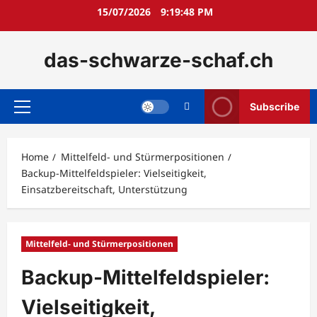
Skip
15/07/2026
9:19:49 PM
to
content
das-schwarze-schaf.ch
Subscribe
Primary
Menu
Home
Mittelfeld- und Stürmerpositionen
Backup-Mittelfeldspieler: Vielseitigkeit,
Einsatzbereitschaft, Unterstützung
Mittelfeld- und Stürmerpositionen
Backup-Mittelfeldspieler:
Vielseitigkeit,