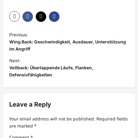
P
Previous:
o
Wing Back: Geschwindigkeit, Ausdauer, Unterstützung
s
im Angriff
t
Next:
Vollback: Überlappende Läufe, Flanken,
n
Defensivfähigkeiten
a
v
i
Leave a Reply
g
a
Your email address will not be published.
Required fields
t
are marked
*
i
Comment
*