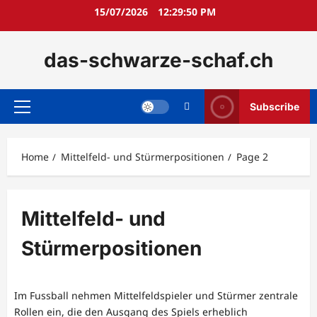
Skip
15/07/2026
12:29:50 PM
to
content
das-schwarze-schaf.ch
Subscribe
Primary
Menu
Home
Mittelfeld- und Stürmerpositionen
Page 2
Mittelfeld- und
Stürmerpositionen
Im Fussball nehmen Mittelfeldspieler und Stürmer zentrale
Rollen ein, die den Ausgang des Spiels erheblich