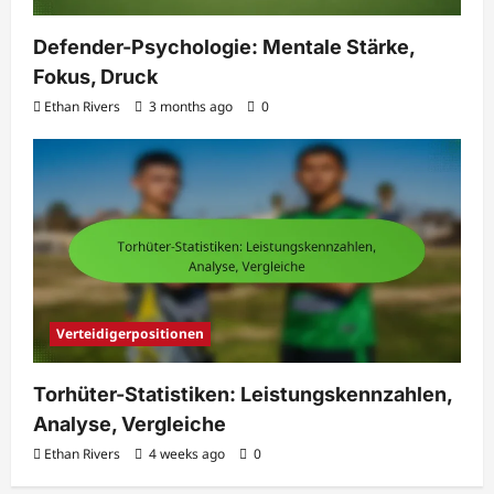
Defender-Psychologie: Mentale Stärke,
Fokus, Druck
Ethan Rivers
3 months ago
0
Verteidigerpositionen
Torhüter-Statistiken: Leistungskennzahlen,
Analyse, Vergleiche
Ethan Rivers
4 weeks ago
0