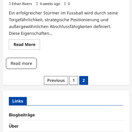
Ethan Rivers
4 weeks ago
0
Ein erfolgreicher Stürmer im Fussball wird durch seine
Torgefährlichkeit, strategische Positionierung und
außergewöhnlichen Abschlussfähigkeiten definiert.
Diese Eigenschaften...
Read
Read More
more
about
Stürmer:
Tore
Read more
erzielen,
Positionierung,
Abschluss
Posts
Previous
1
2
pagination
Links
Blogbeiträge
Über