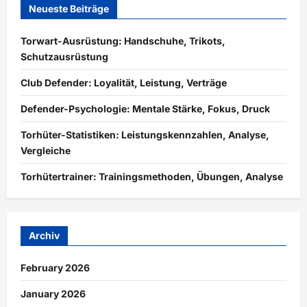
Neueste Beiträge
Torwart-Ausrüstung: Handschuhe, Trikots,
Schutzausrüstung
Club Defender: Loyalität, Leistung, Verträge
Defender-Psychologie: Mentale Stärke, Fokus, Druck
Torhüter-Statistiken: Leistungskennzahlen, Analyse,
Vergleiche
Torhütertrainer: Trainingsmethoden, Übungen, Analyse
Archiv
February 2026
January 2026