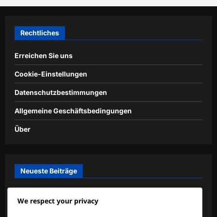
Rechtliches
Erreichen Sie uns
Cookie-Einstellungen
Datenschutzbestimmungen
Allgemeine Geschäftsbedingungen
Über
Neueste Beiträge
Torwart-Ausrüstung: Handschuhe, Trikots,
We respect your privacy
Schutzausrüstung