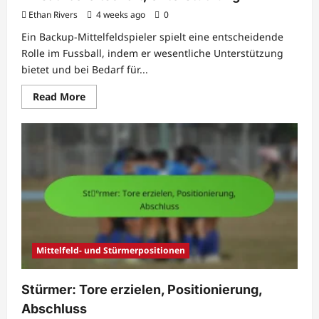
Ethan Rivers
4 weeks ago
0
Ein Backup-Mittelfeldspieler spielt eine entscheidende
Rolle im Fussball, indem er wesentliche Unterstützung
bietet und bei Bedarf für...
Read
Read More
more
about
Backup-
Mittelfeldspieler:
Vielseitigkeit,
Einsatzbereitschaft,
Unterstützung
Mittelfeld- und Stürmerpositionen
Stürmer: Tore erzielen, Positionierung,
Abschluss