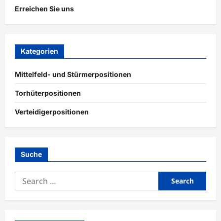
Erreichen Sie uns
Kategorien
Mittelfeld- und Stürmerpositionen
Torhüterpositionen
Verteidigerpositionen
Suche
Search
for: