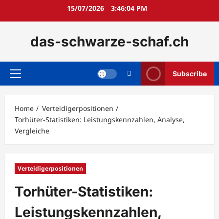
Skip
15/07/2026
3:46:05 PM
to
content
das-schwarze-schaf.ch
Subscribe
Primary
Menu
Home
Verteidigerpositionen
Torhüter-Statistiken: Leistungskennzahlen, Analyse,
Vergleiche
Verteidigerpositionen
Torhüter-Statistiken:
Leistungskennzahlen,