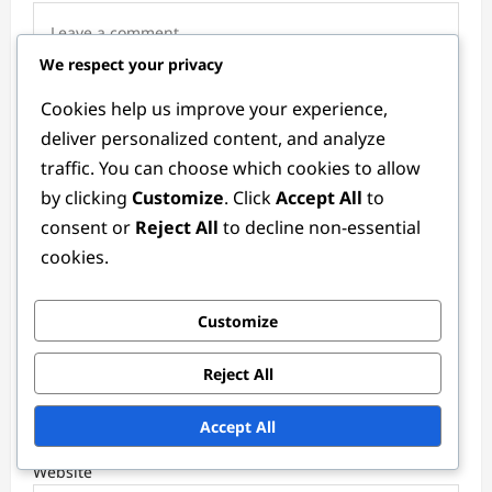
t
i
We respect your privacy
o
n
Cookies help us improve your experience,
deliver personalized content, and analyze
traffic. You can choose which cookies to allow
by clicking
Customize
. Click
Accept All
to
consent or
Reject All
to decline non-essential
cookies.
Name
*
Customize
Reject All
Email
*
Accept All
Website