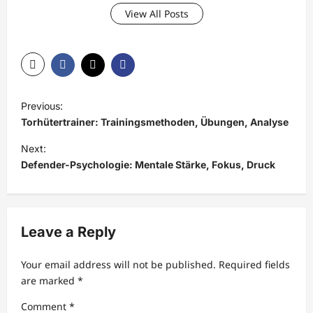
View All Posts
P
Previous:
o
Torhütertrainer: Trainingsmethoden, Übungen, Analyse
s
Next:
t
Defender-Psychologie: Mentale Stärke, Fokus, Druck
n
a
v
Leave a Reply
i
Your email address will not be published.
Required fields
g
are marked
*
a
Comment
*