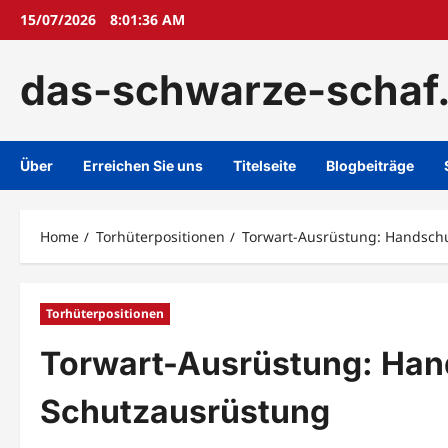
Skip
15/07/2026
8:01:37 AM
to
content
das-schwarze-schaf
Über
Erreichen Sie uns
Titelseite
Blogbeiträge
Home
Torhüterpositionen
Torwart-Ausrüstung: Handschu
Torhüterpositionen
Torwart-Ausrüstung: Hand
Schutzausrüstung