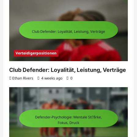
Verteidigerpositionen
Club Defender: Loyalität, Leistung, Verträge
Ethan Rivers
4 weeks ago
0