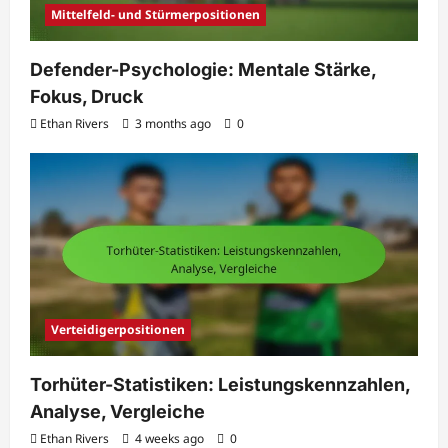
Mittelfeld- und Stürmerpositionen
Defender-Psychologie: Mentale Stärke,
Fokus, Druck
Ethan Rivers
3 months ago
0
Verteidigerpositionen
Torhüter-Statistiken: Leistungskennzahlen,
Analyse, Vergleiche
Ethan Rivers
4 weeks ago
0