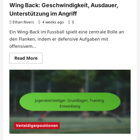
Wing Back: Geschwindigkeit, Ausdauer,
Unterstützung im Angriff
Ethan Rivers
4 weeks ago
0
Ein Wing-Back im Fussball spielt eine zentrale Rolle an
den Flanken, indem er defensive Aufgaben mit
offensivem...
Read
Read More
more
about
Wing
Back:
Geschwindigkeit,
Ausdauer,
Unterstützung
im
Angriff
Verteidigerpositionen