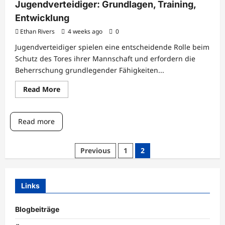
Jugendverteidiger: Grundlagen, Training,
Entwicklung
Ethan Rivers
4 weeks ago
0
Jugendverteidiger spielen eine entscheidende Rolle beim
Schutz des Tores ihrer Mannschaft und erfordern die
Beherrschung grundlegender Fähigkeiten...
Read
Read More
more
about
Jugendverteidiger:
Grundlagen,
Read more
Training,
Entwicklung
Posts
Previous
1
2
pagination
Links
Blogbeiträge