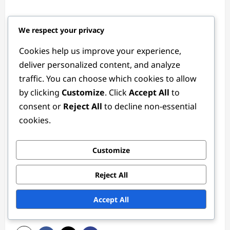
We respect your privacy
Cookies help us improve your experience,
deliver personalized content, and analyze
Ethan Rivers
traffic. You can choose which cookies to allow
Author
by clicking
Customize
. Click
Accept All
to
Als leidenschaftlicher Fussball-Enthusiast und taktischer
consent or
Reject All
to decline non-essential
Analyst hat Ethan Rivers über ein Jahrzehnt damit
cookies.
verbracht, die Feinheiten der Fussballpositionen zu
studieren. Mit einem Hintergrund im Sportjournalismus
Customize
verbindet er seine Liebe zum Spiel mit einem Talent fürs
Geschichtenerzählen und hilft den Fans, die Strategien
Reject All
zu verstehen, die den Fussball so fesselnd machen.
View All Posts
Accept All