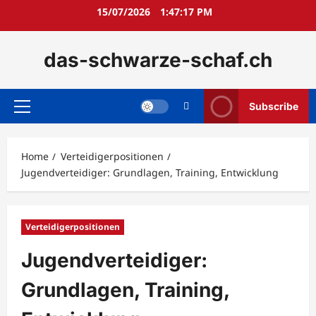
Skip
15/07/2026
1:47:18 PM
to
content
das-schwarze-schaf.ch
Subscribe
Primary
Menu
Home
Verteidigerpositionen
Jugendverteidiger: Grundlagen, Training, Entwicklung
Verteidigerpositionen
Jugendverteidiger:
Grundlagen, Training,