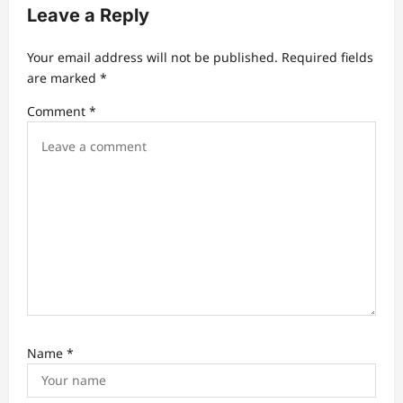
v
Leave a Reply
i
Your email address will not be published.
Required fields
g
are marked
*
a
Comment
*
t
i
o
n
Name
*