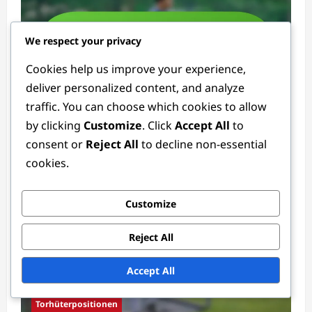
We respect your privacy
Cookies help us improve your experience,
Torhüterpositionen
deliver personalized content, and analyze
traffic. You can choose which cookies to allow
Torwart-Ausrüstung: Handschuhe, Trikots,
by clicking
Customize
. Click
Accept All
to
Schutzausrüstung
consent or
Reject All
to decline non-essential
Ethan Rivers
4 weeks ago
0
cookies.
Customize
Reject All
Accept All
Torhüterpositionen