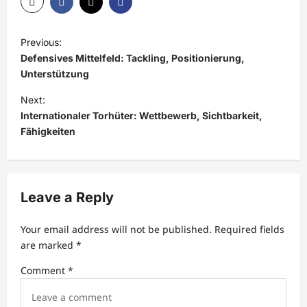
P
Previous:
o
Defensives Mittelfeld: Tackling, Positionierung,
s
Unterstützung
t
Next:
Internationaler Torhüter: Wettbewerb, Sichtbarkeit,
n
Fähigkeiten
a
v
i
Leave a Reply
g
a
Your email address will not be published.
Required fields
t
are marked
*
i
Comment
*
o