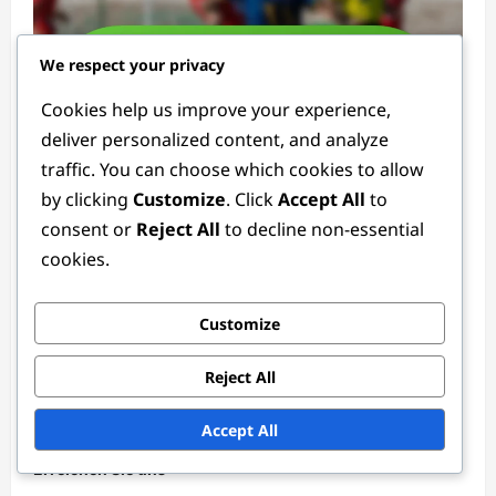
We respect your privacy
Cookies help us improve your experience,
deliver personalized content, and analyze
Torhüterpositionen
traffic. You can choose which cookies to allow
by clicking
Customize
. Click
Accept All
to
Professioneller Torhüter: Erfahrung,
consent or
Reject All
to decline non-essential
Führung, Belastbarkeit
cookies.
Ethan Rivers
4 weeks ago
0
Customize
Links
Reject All
Blogbeiträge
Über
Accept All
Erreichen Sie uns