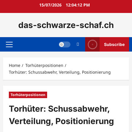
Skip
15/07/2026
12:04:13 PM
to
content
das-schwarze-schaf.ch
Subscribe
Primary
Menu
Home
Torhüterpositionen
Torhüter: Schussabwehr, Verteilung, Positionierung
Torhüterpositionen
Torhüter: Schussabwehr,
Verteilung, Positionierung