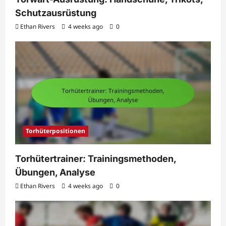
Schutzausrüstung
Ethan Rivers
4 weeks ago
0
Torhüterpositionen
Torhütertrainer: Trainingsmethoden,
Übungen, Analyse
Ethan Rivers
4 weeks ago
0