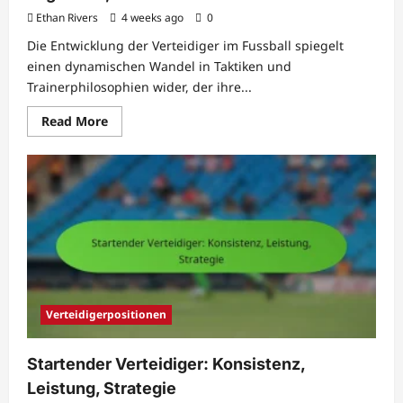
Ethan Rivers
4 weeks ago
0
Die Entwicklung der Verteidiger im Fussball spiegelt
einen dynamischen Wandel in Taktiken und
Trainerphilosophien wider, der ihre...
Read
Read More
more
about
Verteidiger
Geschichte:
Evolution,
Legenden,
Meilensteine
Verteidigerpositionen
Startender Verteidiger: Konsistenz,
Leistung, Strategie