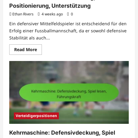
Positionierung, Unterstützung
Ethan Rivers
4 weeks ago
0
Ein defensiver Mittelfeldspieler ist entscheidend für den
Erfolg einer Fussballmannschaft, da er sowohl defensive
Stabilität als auch...
Read
Read More
more
about
Defensives
Mittelfeld:
Tackling,
Positionierung,
Unterstützung
Verteidigerpositionen
Kehrmaschine: Defensivdeckung, Spiel