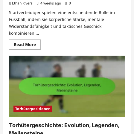
Ethan Rivers
4 weeks ago
0
Startverteidiger spielen eine entscheidende Rolle im
Fussball, indem sie körperliche Stärke, mentale
Widerstandsfähigkeit und taktisches Geschick
kombinieren,...
Read
Read More
more
about
Startender
Verteidiger:
Konsistenz,
Leistung,
Strategie
Torhüterpositionen
Torhütergeschichte: Evolution, Legenden,
Meilensteine