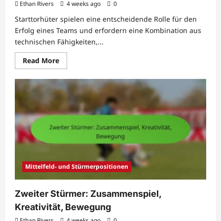
Ethan Rivers
4 weeks ago
0
Starttorhüter spielen eine entscheidende Rolle für den
Erfolg eines Teams und erfordern eine Kombination aus
technischen Fähigkeiten,...
Read
Read More
more
about
Starttorhüter:
Konsistenz,
Leistung,
Strategie
Mittelfeld- und Stürmerpositionen
Zweiter Stürmer: Zusammenspiel,
Kreativität, Bewegung
Ethan Rivers
4 weeks ago
0