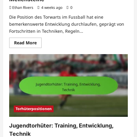
Ethan Rivers
4 weeks ago
0
Die Position des Torwarts im Fussball hat eine
bemerkenswerte Entwicklung durchlaufen, geprägt von
Fortschritten in Techniken, Regeln...
Read
Read More
more
about
Torhütergeschichte:
Evolution,
Legenden,
Meilensteine
Torhüterpositionen
Jugendtorhüter: Training, Entwicklung,
Technik