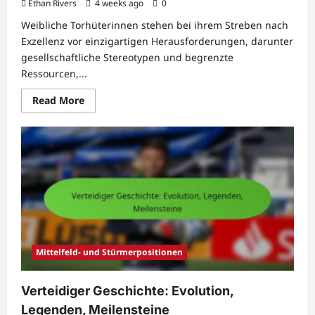
Ethan Rivers
4 weeks ago
0
Weibliche Torhüterinnen stehen bei ihrem Streben nach
Exzellenz vor einzigartigen Herausforderungen, darunter
gesellschaftliche Stereotypen und begrenzte
Ressourcen,...
Read
Read More
more
about
Weibliche
Torhüterin:
Herausforderungen,
Chancen,
Fähigkeiten
Mittelfeld- und Stürmerpositionen
Verteidiger Geschichte: Evolution,
Legenden, Meilensteine