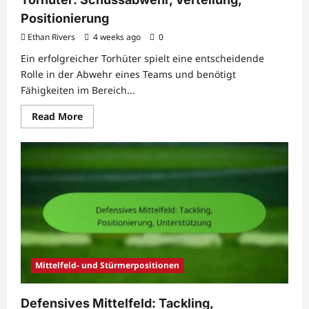
Positionierung
Ethan Rivers
4 weeks ago
0
Ein erfolgreicher Torhüter spielt eine entscheidende
Rolle in der Abwehr eines Teams und benötigt
Fähigkeiten im Bereich...
Read
Read More
more
about
Torhüter:
Schussabwehr,
Verteilung,
Positionierung
Mittelfeld- und Stürmerpositionen
Defensives Mittelfeld: Tackling,