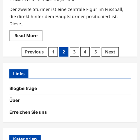
Der zweite Stürmer ist eine zentrale Figur im Fussball,
die direkt hinter dem Hauptstürmer positioniert ist.
Diese...
Read
Read More
more
about
Zweiter
Posts
Previous
1
2
3
4
5
Next
Stürmer:
Zusammenspiel,
pagination
Kreativität,
Bewegung
Links
Blogbeiträge
Über
Erreichen Sie uns
Kategorien