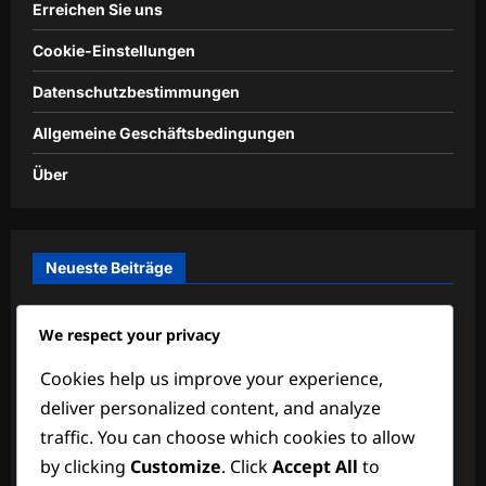
Erreichen Sie uns
Cookie-Einstellungen
Datenschutzbestimmungen
Allgemeine Geschäftsbedingungen
Über
Neueste Beiträge
Torwart-Ausrüstung: Handschuhe, Trikots,
We respect your privacy
Schutzausrüstung
Cookies help us improve your experience,
Club Defender: Loyalität, Leistung, Verträge
deliver personalized content, and analyze
Defender-Psychologie: Mentale Stärke, Fokus, Druck
traffic. You can choose which cookies to allow
by clicking
Customize
. Click
Accept All
to
Torhüter-Statistiken: Leistungskennzahlen, Analyse,