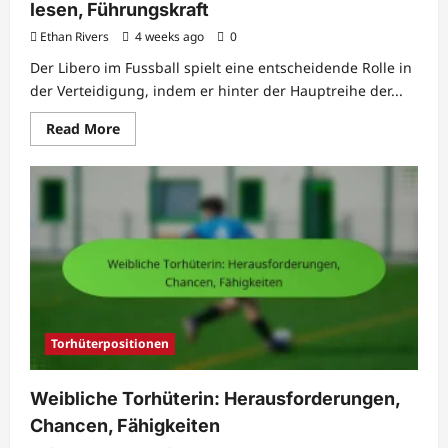
lesen, Führungskraft
Ethan Rivers
4 weeks ago
0
Der Libero im Fussball spielt eine entscheidende Rolle in
der Verteidigung, indem er hinter der Hauptreihe der...
Read
Read More
more
about
Kehrmaschine:
Defensivdeckung,
Spiel
lesen,
Führungskraft
Torhüterpositionen
Weibliche Torhüterin: Herausforderungen,
Chancen, Fähigkeiten