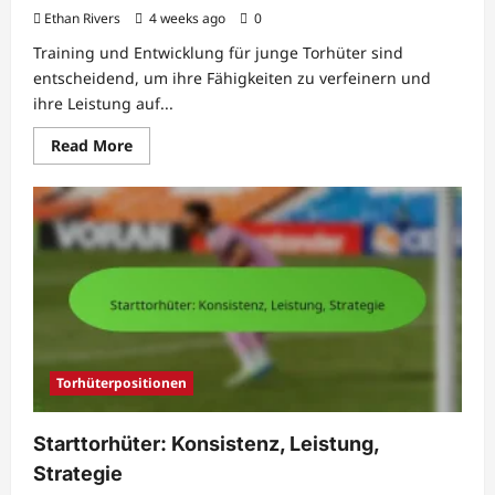
Ethan Rivers
4 weeks ago
0
Training und Entwicklung für junge Torhüter sind
entscheidend, um ihre Fähigkeiten zu verfeinern und
ihre Leistung auf...
Read
Read More
more
about
Jugendtorhüter:
Training,
Entwicklung,
Technik
Torhüterpositionen
Starttorhüter: Konsistenz, Leistung,
Strategie