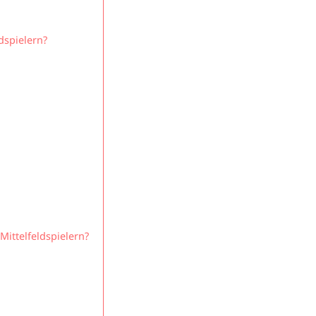
dspielern?
d
ittelfeldspielern?