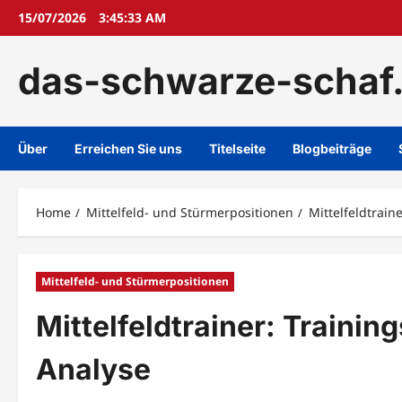
Skip
15/07/2026
3:45:34 AM
to
content
das-schwarze-schaf
Über
Erreichen Sie uns
Titelseite
Blogbeiträge
Home
Mittelfeld- und Stürmerpositionen
Mittelfeldtrai
Mittelfeld- und Stürmerpositionen
Mittelfeldtrainer: Train
Analyse