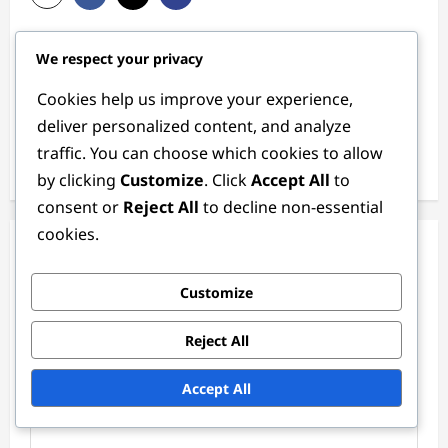
P
Previous:
We respect your privacy
o
Club-Torhüter: Loyalität, Leistung, Verträge
Cookies help us improve your experience,
s
Next:
deliver personalized content, and analyze
t
Mittelfeldtrainer: Trainingsmethoden, Übungen,
traffic. You can choose which cookies to allow
Analyse
n
by clicking
Customize
. Click
Accept All
to
a
consent or
Reject All
to decline non-essential
v
cookies.
Leave a Reply
i
g
Customize
Your email address will not be published.
Required fields
a
are marked
*
Reject All
t
Comment
*
i
Accept All
o
n